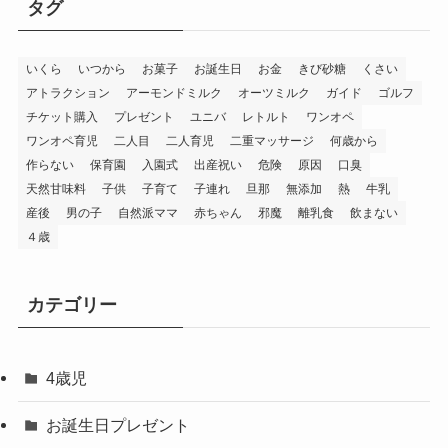
タグ
いくら
いつから
お菓子
お誕生日
お金
きび砂糖
くさい
アトラクション
アーモンドミルク
オーツミルク
ガイド
ゴルフ
チケット購入
プレゼント
ユニバ
レトルト
ワンオペ
ワンオペ育児
二人目
二人育児
二重マッサージ
何歳から
作らない
保育園
入園式
出産祝い
危険
原因
口臭
天然甘味料
子供
子育て
子連れ
旦那
無添加
熱
牛乳
産後
男の子
自然派ママ
赤ちゃん
邪魔
離乳食
飲まない
４歳
カテゴリー
4歳児
お誕生日プレゼント