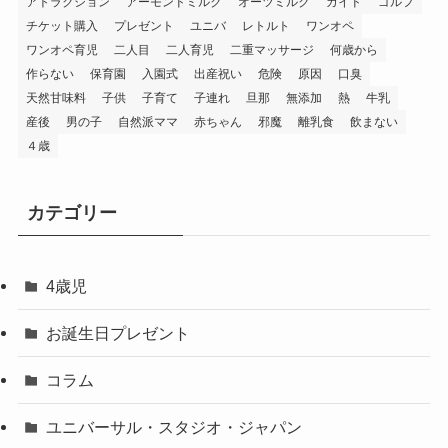
アトラクション
アーモンドミルク
オーツミルク
ガイド
ゴルフ
チケット購入
プレゼント
ユニバ
レトルト
ワンオペ
ワンオペ育児
二人目
二人育児
二重マッサージ
何歳から
作らない
保育園
入園式
出産祝い
危険
原因
口臭
天然甘味料
子供
子育て
子連れ
旦那
無添加
熱
牛乳
産後
男の子
自然派ママ
赤ちゃん
邪魔
離乳食
飲まない
４歳
カテゴリー
4歳児
お誕生日プレゼント
コラム
ユニバーサル・スタジオ・ジャパン