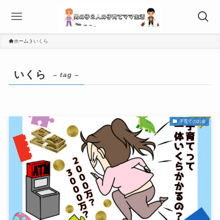
ホーム
いくら
いくら
– tag –
子育てのお金