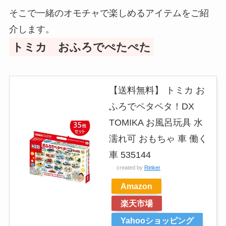
そこで一緒のオモチャで楽しめるアイテムをご紹
介します。
トミカ おふろでぺたぺた
【送料無料】 トミカ お
ふろでペタペタ！DX
TOMIKA お風呂玩具 水
濡れ可 おもちゃ 車 働く
車 535144
created by
Rinker
Amazon
楽天市場
Yahooショッピング