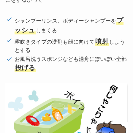
にをするかって
プ
シャンプーリンス、ボディーシャンプーを
ッシュ
しまくる
噴射
霧吹きタイプの洗剤も顔に向けて
しよう
とする
お風呂洗うスポンジなども湯舟にぽいぽい全部
投げる